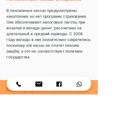
В пенсионных кассах предусмотрены
накопления, но нет программ страхования.
Они обеспечивают налоговые льготы при
изъятии и вкладе денег, рассчитаны на
длительный и средний периоды. С 2008
года вклады в них значительно сократились,
поскольку эти кассы не платят пенсию
(кицба), а это не соответствует политике
государства.
Как оформить пенсионное
страхование в Израиле?
Определиться в потребности в
страховых программах (с учетом
существующего пакета)
Установить бюджет вкладов в