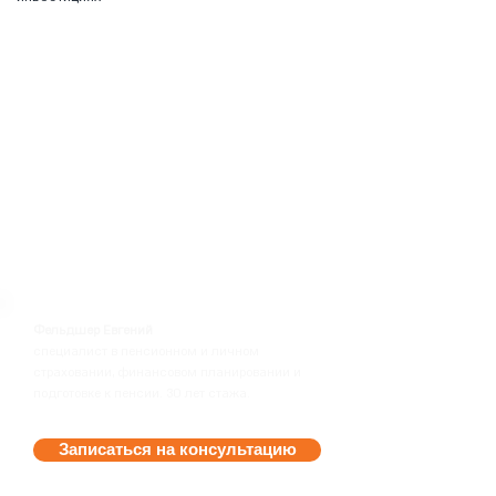
Фельдшер Евгений
специалист в пенсионном и личном
страховании,
финансовом планировании и
подготовке к пенсии. 30 лет стажа.
Записаться на консультацию