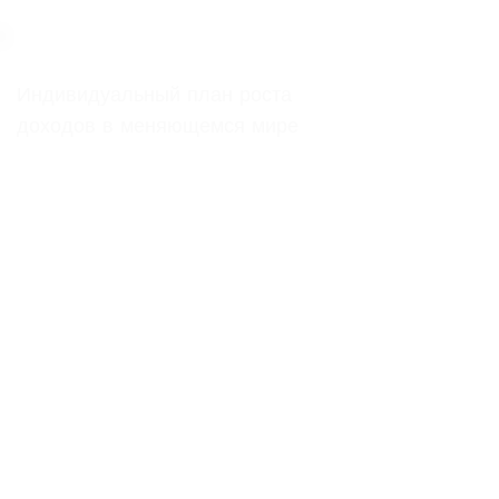
Индивидуальный план роста
доходов в меняющемся мире
Вы получите персональную финансовую
стратегию с учетом личных
характеристик, доходов и жизненных
целей. Никаких готовых решений и
шаблонов — только план, созданный
экспертом специально для вас.
Стратегия будет гибкой и
подстраивающейся под обстоятельства:
смена места работы, новые программы,
изменения законодательства. Только
такой подход дает возможность
улучшить финансовое положение.