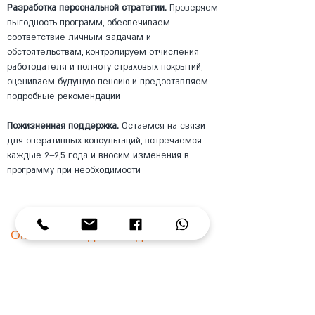
Разработка персональной стратегии.
Проверяем
выгодность программ, обеспечиваем
соответствие личным задачам и
обстоятельствам, контролируем отчисления
работодателя и полноту страховых покрытий,
оцениваем будущую пенсию и предоставляем
подробные рекомендации
Пожизненная поддержка.
Остаемся на связи
для оперативных консультаций, встречаемся
каждые 2–2,5 года и вносим изменения в
программу при необходимости
Оптимально для каждого
будущего пенсионера
Забота о финансовом благополучии и пенсии
важна так же, как забота о здоровье — и
необходима каждому человеку, даже если до