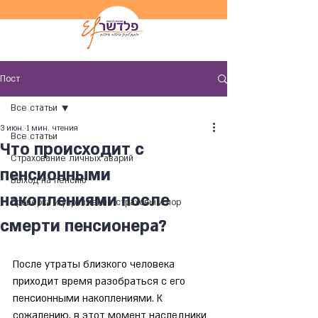
Пост
Все статьи
3 июн.
1 мин. чтения
Все статьи
Что происходит с
Страхование личных аварий
пенсионными
Выход на пенсию
накоплениями после
Проверка и управление страховым пор
смерти пенсионера?
После утраты близкого человека 
приходит время разобраться с его 
пенсионными накоплениями. К 
сожалению, в этот момент наследники 