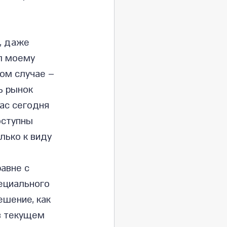
, даже 
л моему 
ом случае – 
ь рынок 
ас сегодня 
лько к виду 
авне с 
ециального 
шение, как 
в текущем 