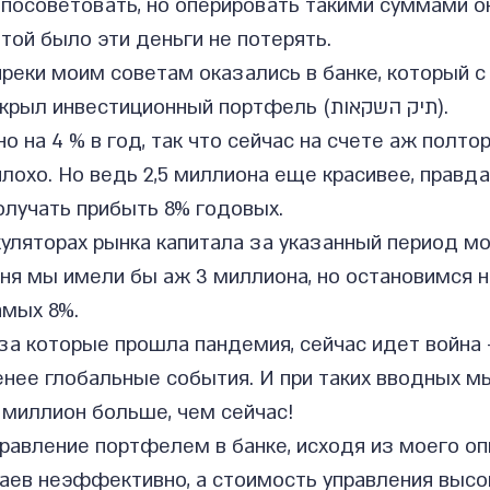
посоветовать, но оперировать такими суммами он 
той было эти деньги не потерять.
преки моим советам оказались в банке, который с
удовольствием открыл инвестиционный портфель (תיק השקאות).
о на 4 % в год, так что сейчас на счете аж полто
лохо. Но ведь 2,5 миллиона еще красивее, правда
лучать прибыть 8% годовых.
уляторах рынка капитала за указанный период мо
дня мы имели бы аж 3 миллиона, но остановимся 
амых 8%.
за которые прошла пандемия, сейчас идет война -
нее глобальные события. И при таких вводных м
 миллион больше, чем сейчас!
правление портфелем в банке, исходя из моего опы
аев неэффективно, а стоимость управления высок