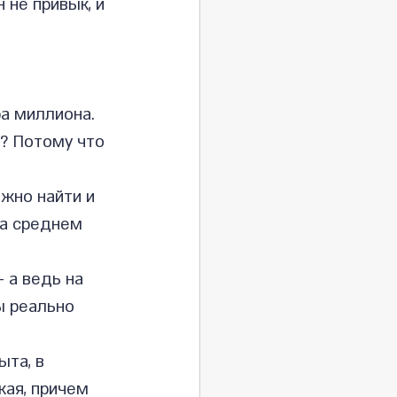
не привык, и 
 
ра миллиона. 
? Потому что 
жно найти и 
на среднем 
 а ведь на 
ы реально 
та, в 
ая, причем 