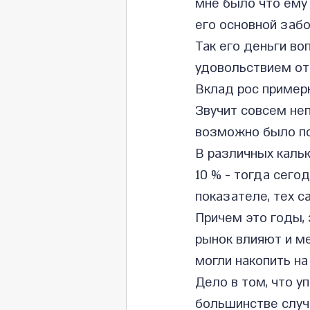
мне было что ему 
его основной забо
Так его деньги во
Вклад рос примерн
Звучит совсем неп
возможно было по
В различных кальк
10 % - тогда сего
показателе, тех с
Причем это годы, 
рынок влияют и ме
могли накопить на
Дело в том, что у
большинстве случ