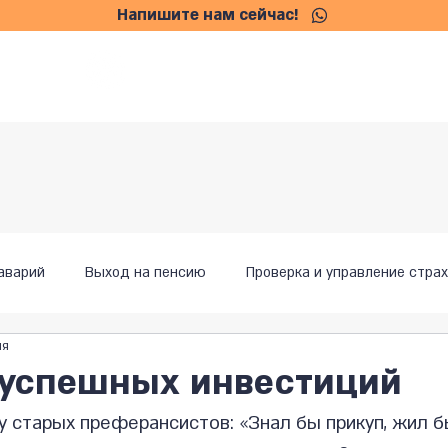
Напишите нам сейчас!
Главная
О нас
Услуги
аварий
Выход на пенсию
Проверка и управление стра
ия
 успешных инвестиций
 старых преферансистов: «Знал бы прикуп, жил б