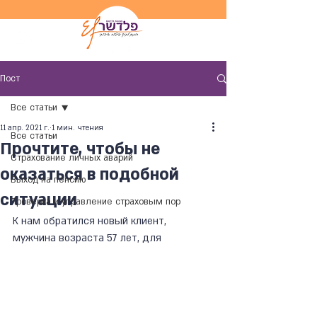
Пост
Все статьи
11 апр. 2021 г.
1 мин. чтения
Все статьи
Прочтите, чтобы не
Страхование личных аварий
оказаться в подобной
Выход на пенсию
ситуации
Проверка и управление страховым пор
К нам обратился новый клиент, 
мужчина возраста 57 лет, для