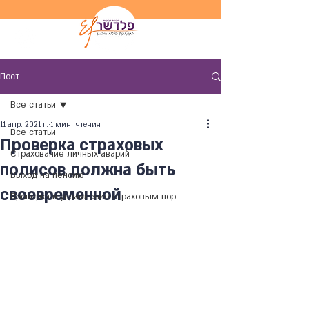
Пост
Все статьи
11 апр. 2021 г.
1 мин. чтения
Все статьи
Проверка страховых
Страхование личных аварий
полисов должна быть
Выход на пенсию
своевременной
Проверка и управление страховым пор