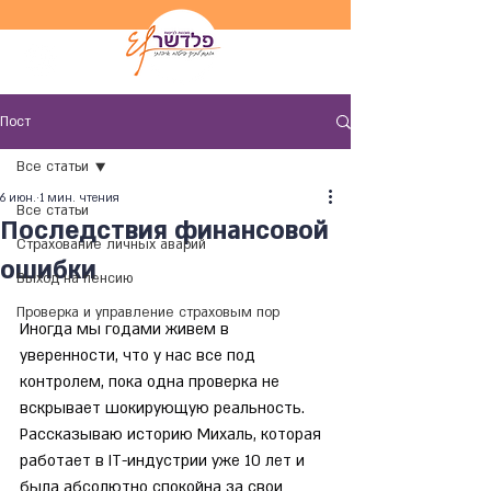
Пост
Все статьи
6 июн.
1 мин. чтения
Все статьи
Последствия финансовой
Страхование личных аварий
ошибки
Выход на пенсию
Проверка и управление страховым пор
Иногда мы годами живем в 
уверенности, что у нас все под 
контролем, пока одна проверка не 
вскрывает шокирующую реальность. 
Рассказываю историю Михаль, которая 
работает в IT-индустрии уже 10 лет и 
была абсолютно спокойна за свои 