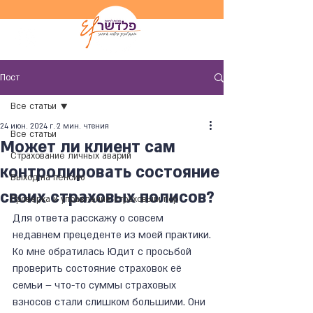
Пост
Все статьи
24 июн. 2024 г.
2 мин. чтения
Все статьи
Может ли клиент сам
Страхование личных аварий
контролировать состояние
Выход на пенсию
своих страховых полисов?
Проверка и управление страховым пор
Для ответа расскажу о совсем 
недавнем прецеденте из моей практики.
Ко мне обратилась Юдит с просьбой 
проверить состояние страховок её 
семьи – что-то суммы страховых 
взносов стали слишком большими. Они 