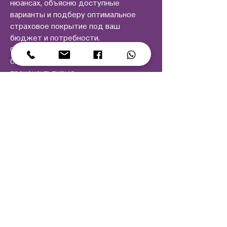
нюансах, объясню доступные
варианты и подберу оптимальное
страховое покрытие под ваш
бюджет и потребности.
Оставьте заявку — я свяжусь с вами в
ближайшее время и бесплатно
проконсультирую.
Страхование — это просто, когда
рядом есть человек, который
понимает.
Напишите прямо сейчас!
Оставьте заявку и мы с
Вами свяжемся!