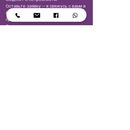
Оставьте заявку — я свяжусь с вами в
ближайшее время и бесплатно
проконсультирую.
Страхование — это просто, когда
рядом есть человек, который
понимает.
Напишите прямо сейчас!
Оставьте заявку и мы с
Вами свяжемся!