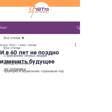
Пост
Все статьи
11 апр. 2021 г.
1 мин. чтения
Все статьи
И в 60 лет не поздно
Страхование личных аварий
изменить будущее
Выход на пенсию
из дневника
Проверка и управление страховым пор