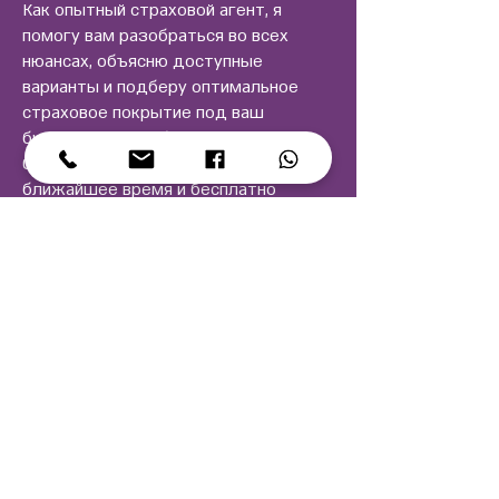
Как опытный страховой агент, я
помогу вам разобраться во всех
нюансах, объясню доступные
варианты и подберу оптимальное
страховое покрытие под ваш
бюджет и потребности.
Оставьте заявку — я свяжусь с вами в
ближайшее время и бесплатно
проконсультирую.
Страхование — это просто, когда
рядом есть человек, который
понимает.
Напишите прямо сейчас!
Оставьте заявку и мы с
Вами свяжемся!