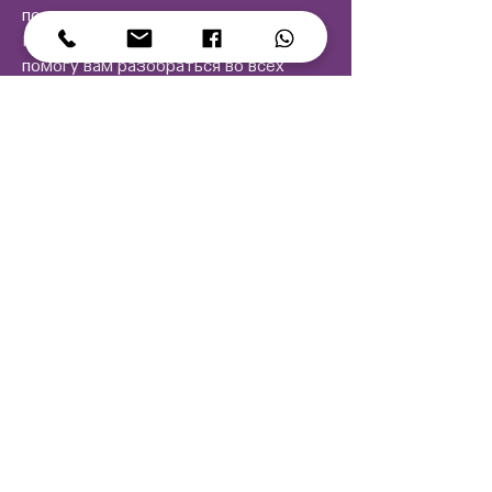
потом.
Как опытный страховой агент, я
помогу вам разобраться во всех
нюансах, объясню доступные
варианты и подберу оптимальное
страховое покрытие под ваш
бюджет и потребности.
Оставьте заявку — я свяжусь с вами в
ближайшее время и бесплатно
проконсультирую.
Страхование — это просто, когда
рядом есть человек, который
понимает.
Напишите прямо сейчас!
Оставьте заявку и мы с